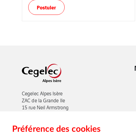
Postuler
Cegelec Alpes Isère
ZAC de la Grande Ile
15 rue Neil Armstrong
38420 LE VERSOUD
Tél : +33 4 79 69 16 07
Mail : alpes.isere@cegelec.com
Préférence des cookies